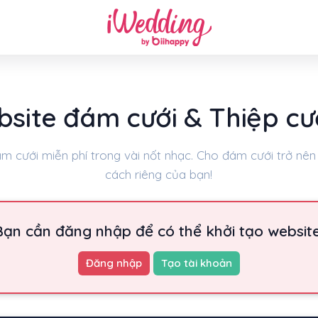
site đám cưới & Thiệp cướ
m cưới miễn phí trong vài nốt nhạc. Cho đám cưới trở nê
cách riêng của bạn!
Bạn cần đăng nhập để có thể khởi tạo website
Đăng nhập
Tạo tài khoản