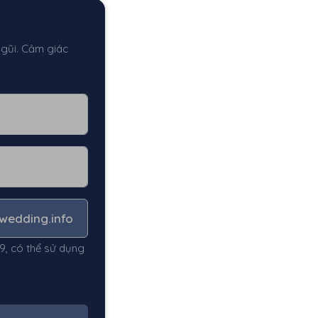
 gũi. Cảm giác
iwedding.info
-9, có thể sử dụng