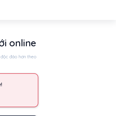
i online
n độc đáo hơn theo
!