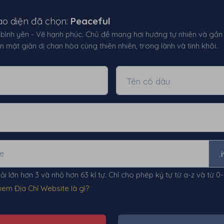
ao diện đã chọn:
Peaceful
bình yên - Vẽ hạnh phúc. Chủ đề mang hơi hướng tự nhiên và gần
n mật giản dị chan hòa cùng thiên nhiên, trong lành và tinh khôi.
Tên cô dâu
.
ải lớn hơn 3 và nhỏ hơn 63 kí tự. Chỉ cho phép ký tự từ a-z và từ 0
 xem Địa Chỉ Website là gì?