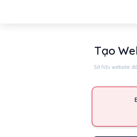
Tạo Web
Sở hữu website đá