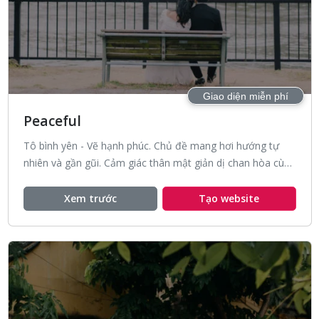
Giao diện miễn phí
Peaceful
Tô bình yên - Vẽ hạnh phúc. Chủ đề mang hơi hướng tự
nhiên và gần gũi. Cảm giác thân mật giản dị chan hòa cùng
thiên nhiên, trong lành và tinh khôi.
Xem trước
Tạo website