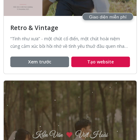
Giao diện miễn phí
Retro & Vintage
“Tình như xưa” - một chút cổ điển, một chút hoài niệm
cùng cảm xúc bồi hồi nhớ về tình yêu thuở đầu quen nhau,
tinh tế với những gam màu trầm hoặc trung tính.
Xem trước
Tạo website