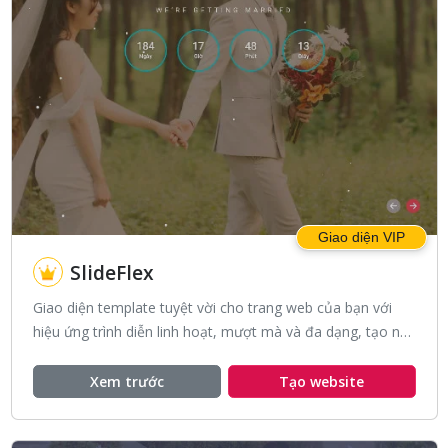
Giao diện VIP
SlideFlex
Giao diện template tuyệt vời cho trang web của bạn với
hiệu ứng trình diễn linh hoạt, mượt mà và đa dạng, tạo nên
trải nghiệm đẹp mắt và chuyên nghiệp.
Xem trước
Tạo website