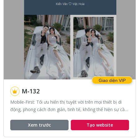
Giao diện VIP
M-132
Mobile-First: Tối ưu hiển thị tuyệt vời trên mọi thiết bị di
động, phong cách đơn giản, tinh tế, không thể hiện sự cầu
kì, phong cách đỉnh đạc của màu xanh navy.
Xem trước
Tạo website