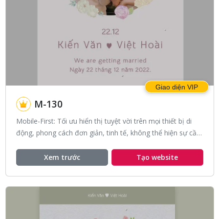
Giao diện VIP
M-130
Mobile-First: Tối ưu hiển thị tuyệt vời trên mọi thiết bị di
động, phong cách đơn giản, tinh tế, không thể hiện sự cầu
kì, với sự lãng mạn của tone màu hồng nhạt.
Xem trước
Tạo website