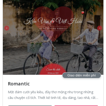
Giao diện miễn phí
Romantic
Một đám cưới yêu kiều, đầy thơ mộng như trong những
câu chuyện cổ tích. Thiết kế tinh tế, dịu dàng, tao nhã, rất
lãng mạn mà vẫn đầy tươi mới.