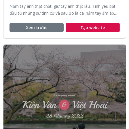
Nắm tay anh thật chặt, giữ tay anh thật lâu...Tình yêu bắt
đầu từ những sự tình cờ và sau đó là cái nắm tay ấm áp,
dịu dàng từ anh.
Xem trước
Tạo website