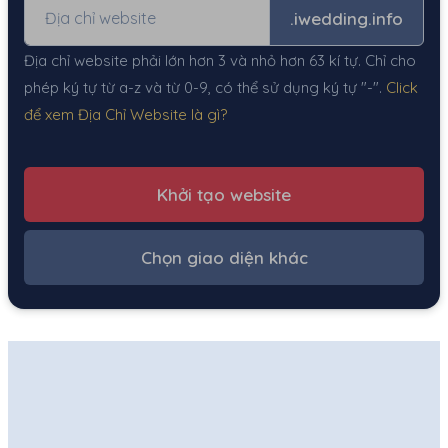
.iwedding.info
Địa chỉ website phải lớn hơn 3 và nhỏ hơn 63 kí tự. Chỉ cho
phép ký tự từ a-z và từ 0-9, có thể sử dụng ký tự "-".
Click
để xem Địa Chỉ Website là gì?
Khởi tạo website
Chọn giao diện khác