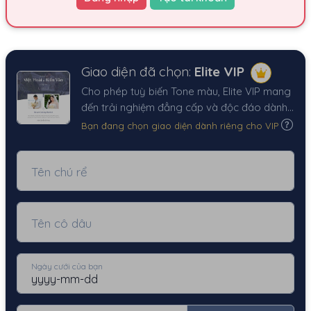
Giao diện đã chọn:
Elite VIP
Cho phép tuỳ biến Tone màu, Elite VIP mang
đến trải nghiệm đẳng cấp và độc đáo dành
cho những người đặc biệt.
Bạn đang chọn giao diện dành riêng cho VIP
Tên chú rể
Tên cô dâu
Ngày cưới của bạn