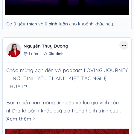
Có
0 yêu thích
và
0 bình luận
cho khoảnh khắc này.
Nguyễn Thùy Dương
1 năm
Gia đình
Chào mừng bạn đến với podcast LOVING JOURNEY
– "NƠI TÌNH YÊU THÀNH KIỆT TÁC NGHỆ
THUẬT"!
Bạn muốn hâm nóng tình yêu và lưu giữ vĩnh cửu
những khoảnh khắc quý giá trong hành trình của...
Xem thêm