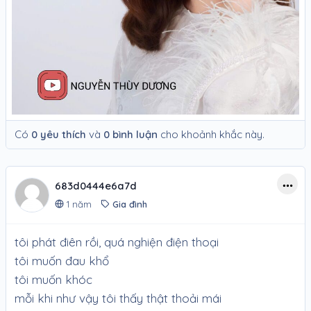
Có
0 yêu thích
và
0 bình luận
cho khoảnh khắc này.
683d0444e6a7d
1 năm
Gia đình
tôi phát điên rồi, quá nghiện điện thoại
tôi muốn đau khổ
tôi muốn khóc
mỗi khi như vậy tôi thấy thật thoải mái