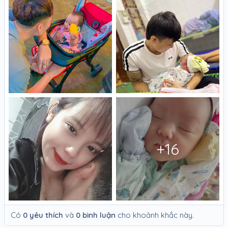
+16
Có
0 yêu thích
và
0 bình luận
cho khoảnh khắc này.