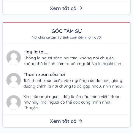
Trong…
Xem tất cả
GÓC TÂM SỰ
Nơi chia sẻ tâm tư, tình cảm đến mọi người
Hay là tại....
Chồng là người sống nội tâm, không nói chuyện,
không thổ lộ tình cảm ra bên ngoài. Vợ là người tính
tình thất thường,…
Thanh xuân của tôi
Tuổi thanh xuân bước vào ngưỡng cửa đại học, giảng
đường chính là nơi chúng ta đã gặp nhau, nhìn nhau
và đã yêu…
Xin chào mọi người , đây là lần đầu mình viết 1 đoạn
như này, mọi người có thể đọc cùng mình nha!
Chuyện…
Xem tất cả