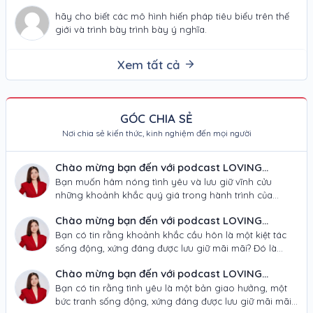
đã…
hãy cho biết các mô hình hiến pháp tiêu biểu trên thế
giới và trình bày trình bày ý nghĩa.
Xem tất cả
GÓC CHIA SẺ
Nơi chia sẻ kiến thức, kinh nghiệm đến mọi người
Chào mừng bạn đến với podcast LOVING
JOURNEY – "NƠI TÌNH YÊU THÀNH KIỆT TÁC
Bạn muốn hâm nóng tình yêu và lưu giữ vĩnh cửu
những khoảnh khắc quý giá trong hành trình của
NGHỆ THUẬT"!
mình? Từ ánh mắt…
Chào mừng bạn đến với podcast LOVING
JOURNEY – "KIẾN TẠO HÀNH TRÌNH CẦU HÔN
Bạn có tin rằng khoảnh khắc cầu hôn là một kiệt tác
sống động, xứng đáng được lưu giữ mãi mãi? Đó là
VÀ NGHỆ THUẬT"!
tuyên…
Chào mừng bạn đến với podcast LOVING
JOURNEY – “KIẾN TẠO HÀNH TRÌNH TÌNH YÊU
Bạn có tin rằng tình yêu là một bản giao hưởng, một
bức tranh sống động, xứng đáng được lưu giữ mãi mãi?
VÀ NGHỆ THUẬT”!