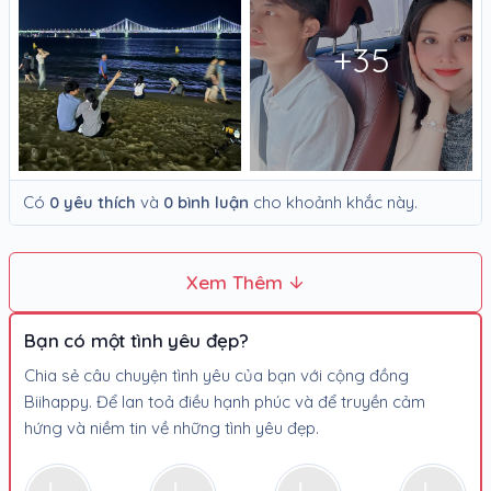
+35
Có
0 yêu thích
và
0 bình luận
cho khoảnh khắc này.
Xem Thêm
Bạn có một tình yêu đẹp?
Chia sẻ câu chuyện tình yêu của bạn với cộng đồng
Biihappy. Để lan toả điều hạnh phúc và để truyền cảm
hứng và niềm tin về những tình yêu đẹp.