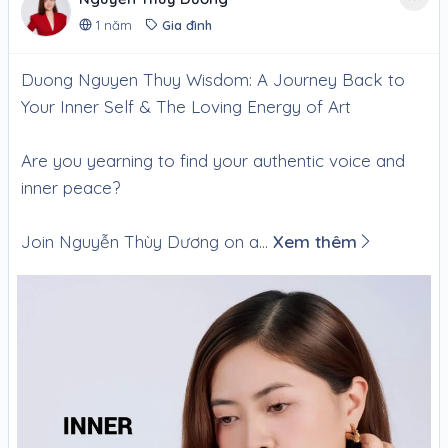
1 năm
Gia đình
Duong Nguyen Thuy Wisdom: A Journey Back to
Your Inner Self & The Loving Energy of Art
Are you yearning to find your authentic voice and
inner peace?
Join Nguyễn Thùy Dương on a...
Xem thêm