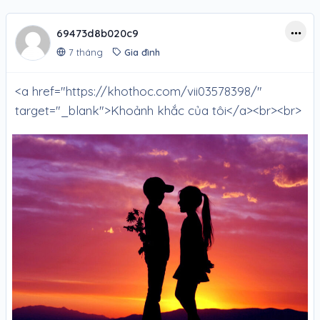
69473d8b020c9
7 tháng
Gia đình
<a href="https://khothoc.com/vii03578398/"
target="_blank">Khoảnh khắc của tôi</a><br><br>