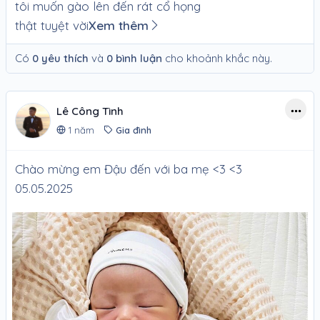
tôi muốn gào lên đến rát cổ họng
thật tuyệt vời
Xem thêm
Có
0 yêu thích
và
0 bình luận
cho khoảnh khắc này.
Lê Công Tình
1 năm
Gia đình
Chào mừng em Đậu đến với ba mẹ <3 <3
05.05.2025