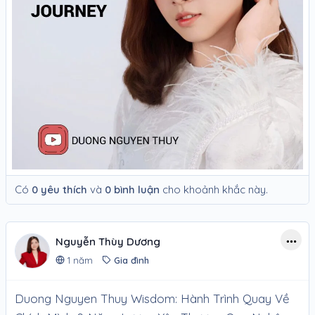
Có
0 yêu thích
và
0 bình luận
cho khoảnh khắc này.
Nguyễn Thùy Dương
1 năm
Gia đình
Duong Nguyen Thuy Wisdom: Hành Trình Quay Về