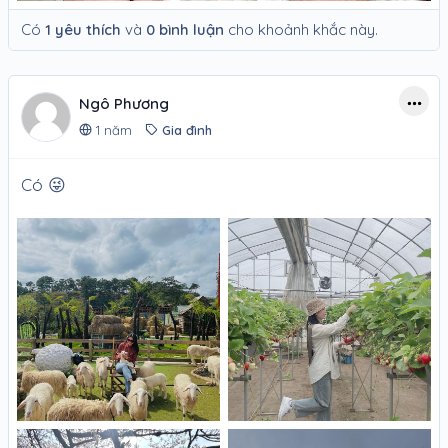
Có
1 yêu thích
và
0 bình luận
cho khoảnh khắc này.
Ngô Phương
1 năm
Gia đình
Có 😜