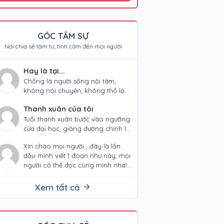
GÓC TÂM SỰ
Nơi chia sẻ tâm tư, tình cảm đến mọi người
Hay là tại....
Chồng là người sống nội tâm,
không nói chuyện, không thổ lộ
tình cảm ra bên ngoài. Vợ là
Thanh xuân của tôi
người tính tình thất thường,…
Tuổi thanh xuân bước vào ngưỡng
cửa đại học, giảng đường chính là
nơi chúng ta đã gặp nhau, nhìn
Xin chào mọi người , đây là lần
nhau và đã yêu…
đầu mình viết 1 đoạn như này, mọi
người có thể đọc cùng mình nha!
Chuyện…
Xem tất cả