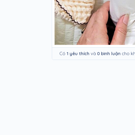
Có
1 yêu thích
và
0 bình luận
cho kh