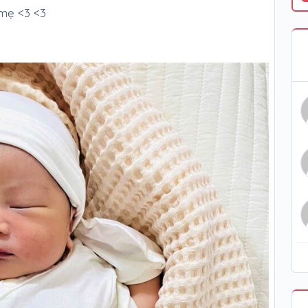
mẹ <3 <3