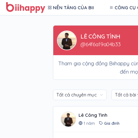
NỀN TẢNG CỦA BII
CÔNG CỤ 
LÊ CÔNG TÌNH
@64f6a19a04b33
Tham gia cộng đồng Biihappy c
đến mọi
Lê Công Tình
1 năm
Gia đình