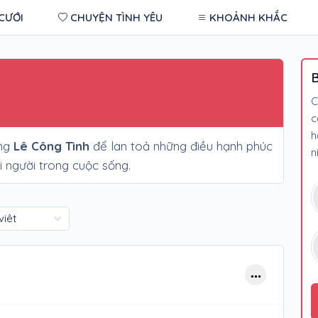
CƯỚI
CHUYỆN TÌNH YÊU
KHOẢNH KHẮC
B
C
c
h
ùng
Lê Công Tình
để lan toả những điều hạnh phúc
n
 người trong cuộc sống.