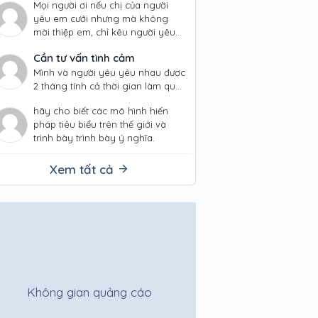
Mọi người ơi nếu chị của người
yêu em cưới nhưng mà không
mời thiệp em, chỉ kêu người yêu
em nói miệng với…
Cần tư vấn tình cảm
Mình và người yêu yêu nhau được
2 tháng tính cả thời gian làm quen
là được hơn 3 tháng, trước đấy
hãy cho biết các mô hình hiến
mình đã…
pháp tiêu biểu trên thế giới và
trình bày trình bày ý nghĩa.
Xem tất cả