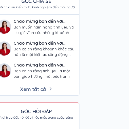
GÓC CHIA SẺ
ơi chia sẻ kiến thức, kinh nghiệm đến mọi người
Chào mừng bạn đến với
podcast LOVING JOURNEY –
Bạn muốn hâm nóng tình yêu và
lưu giữ vĩnh cửu những khoảnh
"NƠI TÌNH YÊU THÀNH KIỆT
khắc quý giá trong hành trình của
TÁC NGHỆ THUẬT"!
Chào mừng bạn đến với
mình? Từ ánh mắt…
podcast LOVING JOURNEY –
Bạn có tin rằng khoảnh khắc cầu
hôn là một kiệt tác sống động,
"KIẾN TẠO HÀNH TRÌNH CẦU
xứng đáng được lưu giữ mãi mãi?
HÔN VÀ NGHỆ THUẬT"!
Chào mừng bạn đến với
Đó là tuyên…
podcast LOVING JOURNEY –
Bạn có tin rằng tình yêu là một
bản giao hưởng, một bức tranh
“KIẾN TẠO HÀNH TRÌNH TÌNH
sống động, xứng đáng được lưu
YÊU VÀ NGHỆ THUẬT”!
giữ mãi mãi? Trong…
Xem tất cả
GÓC HỎI ĐÁP
Nơi trao đổi, hỏi đáp thắc mắc trong cuộc sống