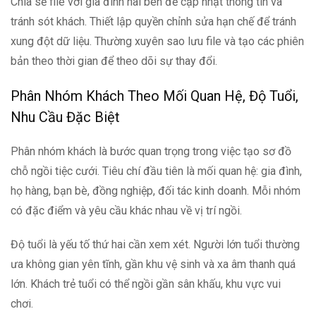
Chia sẻ file với gia đình hai bên để cập nhật thông tin và
tránh sót khách. Thiết lập quyền chỉnh sửa hạn chế để tránh
xung đột dữ liệu. Thường xuyên sao lưu file và tạo các phiên
bản theo thời gian để theo dõi sự thay đổi.
Phân Nhóm Khách Theo Mối Quan Hệ, Độ Tuổi,
Nhu Cầu Đặc Biệt
Phân nhóm khách là bước quan trọng trong việc tạo sơ đồ
chỗ ngồi tiệc cưới. Tiêu chí đầu tiên là mối quan hệ: gia đình,
họ hàng, bạn bè, đồng nghiệp, đối tác kinh doanh. Mỗi nhóm
có đặc điểm và yêu cầu khác nhau về vị trí ngồi.
Độ tuổi là yếu tố thứ hai cần xem xét. Người lớn tuổi thường
ưa không gian yên tĩnh, gần khu vệ sinh và xa âm thanh quá
lớn. Khách trẻ tuổi có thể ngồi gần sân khấu, khu vực vui
chơi.