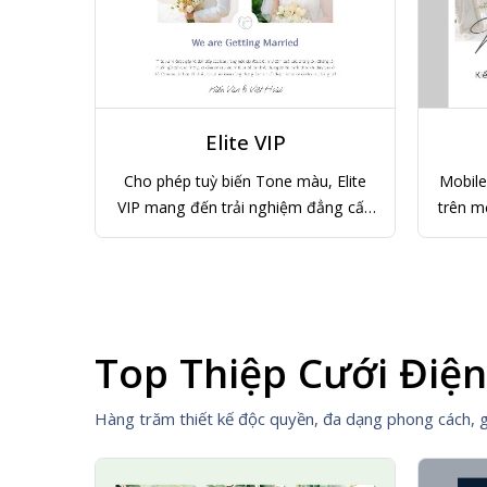
M-135
 Elite
Mobile-First: Tối ưu hiển thị tuyệt vời
Mobile-
ẳng cấp
trên mọi thiết bị di động, phong cách
trên mọ
 người
đơn giản, tinh tế, không thể hiện sự
đơn gi
cầu kì, với tone màu xám đen nhẹ
cầu k
nhàng.
Top Thiệp Cưới Điệ
Hàng trăm thiết kế độc quyền, đa dạng phong cách, gi