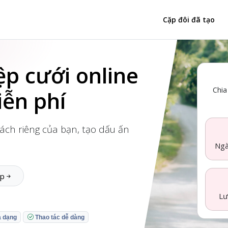
Cặp đôi đã tạo
ệp cưới online
Chia
iễn phí
ách riêng của bạn, tạo dấu ấn
Ngà
ệp
Lư
a dạng
Thao tác dễ dàng