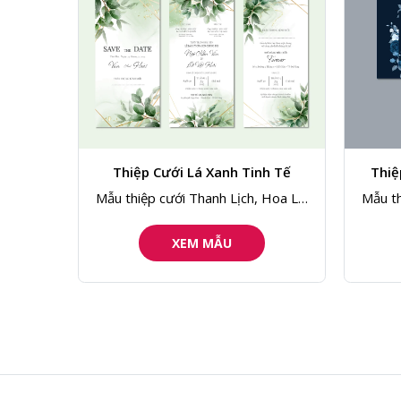
h Tế
Thiệp Cưới Sắc Xanh Đặc Biệt:
Thiệp
Dấu Ấn Tình Yêu
Hoa Lá,
Mẫu thiệp cưới Thanh Lịch, Hoa Lá,
Mẫu th
Hiện Đại 157
XEM MẪU