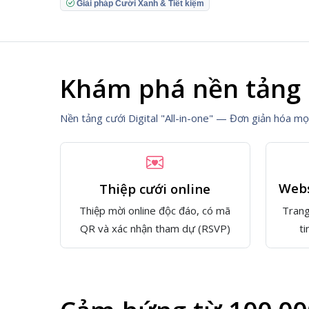
Giải pháp Cưới Xanh & Tiết kiệm
Khám phá nền tảng 
Nền tảng cưới Digital "All-in-one" — Đơn giản hóa m
Webs
Thiệp cưới online
Trang
Thiệp mời online độc đáo, có mã
ti
QR và xác nhận tham dự (RSVP)