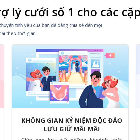
rợ lý cưới số 1 cho các cặp
chuyện tình yêu của bạn dễ dàng chia sẻ đến mọi
ãi theo thời gian.
KHÔNG GIAN KỶ NIỆM ĐỘC ĐÁO
LƯU GIỮ MÃI MÃI
Giúp bạn lưu giữ những khoảnh khắc