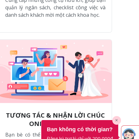
quản lý ngân sách, checklist công việc và
danh sách khách mời một cách khoa học.
TƯƠNG TÁC & NHẬN LỜI CHÚC
ONLINE TỨC THÌ
Bạn không có thời gian?
Bạn bè có thể gửi lời chúc phúc để đám
Đăng ký trợ lý chỉ với 200,000đ