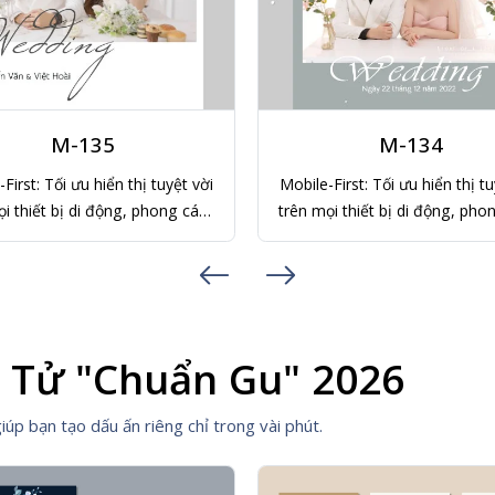
M-134
M-133
First: Tối ưu hiển thị tuyệt vời
Mobile-First: Tối ưu hiển thị tu
i thiết bị di động, phong cách
trên mọi thiết bị di động, pho
ản, tinh tế, không thể hiện sự
đơn giản, tinh tế, không thể 
ì, với tone màu xám xanh nhẹ
cầu kì, với sự lãng mạn của t
nhàng.
hồng nhạt.
n Tử "Chuẩn Gu" 2026
úp bạn tạo dấu ấn riêng chỉ trong vài phút.