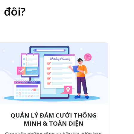
 đôi?
QUẢN LÝ ĐÁM CƯỚI THÔNG
MINH & TOÀN DIỆN
Cung cấp những công cụ hữu ích, giúp bạn