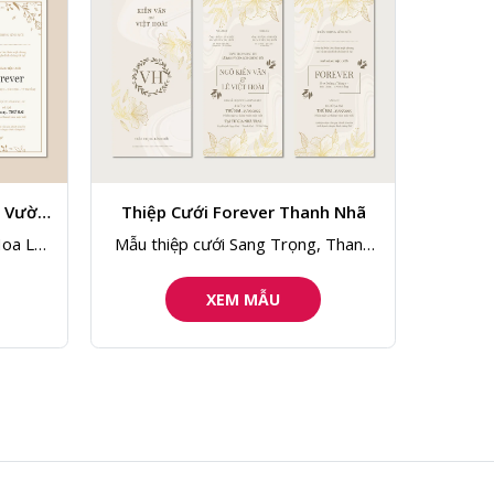
Vân & Hoài
Mẫu thiệp cưới Có Hình, Thanh Lịch,
Mẫu thi
Hoa Lá 133
XEM MẪU
h Nhã
 Thanh