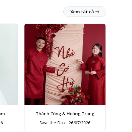
Xem tất cả
ang
Hữu Thiện & Phương Linh
Ng
26
Save the Date: 08/08/2026
Sa