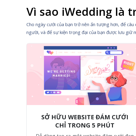
Vì sao iWedding là t
Cho ngày cưới của bạn trở nên ấn tượng hơn, để câu 
người, và để sự kiện trọng đại của bạn được lưu giữ m
SỞ HỮU WEBSITE ĐÁM CƯỚI
CHỈ TRONG 5 PHÚT
Dễ dàng tạo ra một website đám cưới đẹp