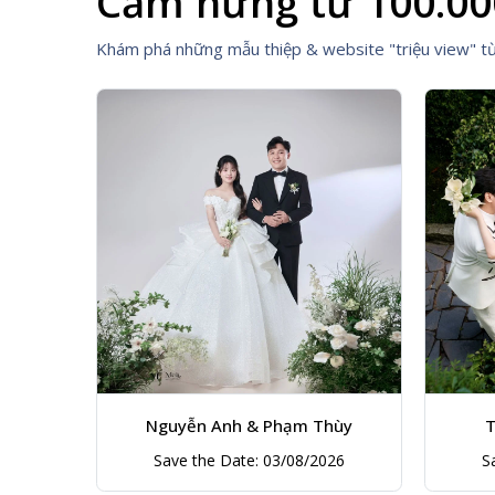
Cảm hứng từ 100.00
Khám phá những mẫu thiệp & website "triệu view" t
hùy
Thiên Kim & Kim Cương
Th
026
Save the Date: 07/11/2026
S