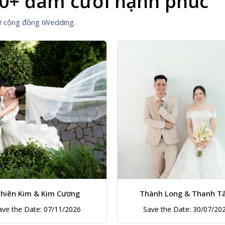
0+ đám cưới hạnh phúc
ừ cộng đồng iWedding.
ành Long & Thanh Tâm
Thành Công & Hoàng Tr
ave the Date: 30/07/2026
Save the Date: 26/07/20