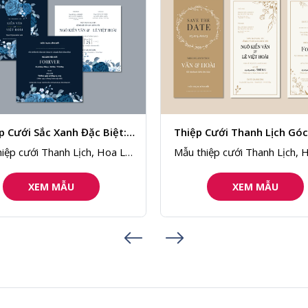
 Cưới Thanh Lịch Góc Vườn
Thiệp Cưới Forever Than
Xanh
iệp cưới Thanh Lịch, Hoa Lá,
Mẫu thiệp cưới Sang Trọng,
Hiện Đại 154
Lịch, Hiện Đại 153
XEM MẪU
XEM MẪU