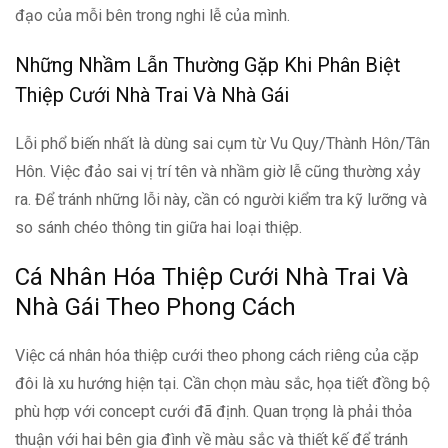
đạo của mỗi bên trong nghi lễ của mình.
Những Nhầm Lẫn Thường Gặp Khi Phân Biệt
Thiệp Cưới Nhà Trai Và Nhà Gái
Lỗi phổ biến nhất là dùng sai cụm từ Vu Quy/Thành Hôn/Tân
Hôn. Việc đảo sai vị trí tên và nhầm giờ lễ cũng thường xảy
ra. Để tránh những lỗi này, cần có người kiểm tra kỹ lưỡng và
so sánh chéo thông tin giữa hai loại thiệp.
Cá Nhân Hóa Thiệp Cưới Nhà Trai Và
Nhà Gái Theo Phong Cách
Việc cá nhân hóa thiệp cưới theo phong cách riêng của cặp
đôi là xu hướng hiện tại. Cần chọn màu sắc, họa tiết đồng bộ
phù hợp với concept cưới đã định. Quan trọng là phải thỏa
thuận với hai bên gia đình về màu sắc và thiết kế để tránh