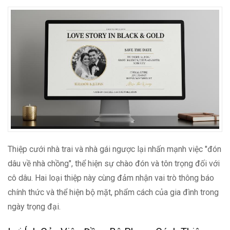
Thiệp cưới nhà trai và nhà gái ngược lại nhấn mạnh việc "đón
dâu về nhà chồng", thể hiện sự chào đón và tôn trọng đối với
cô dâu. Hai loại thiệp này cùng đảm nhận vai trò thông báo
chính thức và thể hiện bộ mặt, phẩm cách của gia đình trong
ngày trọng đại.