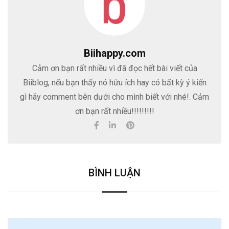
Biihappy.com
Cảm ơn bạn rất nhiều vì đã đọc hết bài viết của
Biiblog, nếu bạn thấy nó hữu ích hay có bất kỳ ý kiến
gì hãy comment bên dưới cho mình biết với nhé!. Cảm
ơn bạn rất nhiều!!!!!!!!!
BÌNH LUẬN