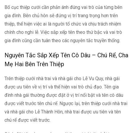
Bố cục thiệp cưới cần phản ánh đúng vai trò của từng bên
gia đình. Bên chủ hôn sẽ đứng vị trí trang trọng hơn trên
thiệp, thể hiện việc ai là người tổ chức và chịu trách nhiệm
chính cho nghi lễ. Việc sắp xếp tên theo thứ bậc và vai trò
gia đình cũng cần tuân theo các nguyên tắc truyền thống.
Nguyên Tắc Sắp Xếp Tên Cô Dâu – Chú Rể, Cha
Mẹ Hai Bên Trên Thiệp
Trên thiệp cưới nhà trai và nhà gái cho Lễ Vu Quy, nhà gái
được ưu tiên về vị trí và thể hiện vai trò chủ đạo. Tên gia
đình nhà gái thường được đặt ở vị trí nổi bật và tên cô dâu
được viết trước tên chú rể. Ngược lại, trên thiệp cưới nhà trai
và nhà gái cho Lễ Thành Hôn, nhà trai được ưu tiên và tên
chú rể được viết trước.