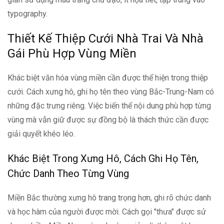
typography.
Thiết Kế Thiệp Cưới Nhà Trai Và Nhà
Gái Phù Hợp Vùng Miền
Khác biệt văn hóa vùng miền cần được thể hiện trong thiệp
cưới. Cách xưng hô, ghi họ tên theo vùng Bắc-Trung-Nam có
những đặc trưng riêng. Việc biến thể nội dung phù hợp từng
vùng mà vẫn giữ được sự đồng bộ là thách thức cần được
giải quyết khéo léo.
Khác Biệt Trong Xưng Hô, Cách Ghi Họ Tên,
Chức Danh Theo Từng Vùng
Miền Bắc thường xưng hô trang trọng hơn, ghi rõ chức danh
và học hàm của người được mời. Cách gọi "thưa" được sử