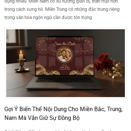
dụng nhiều. Miền Nam có xu hướng giản dị, thân mật hơn
trong cách xưng hô. Miền Trung có những đặc trưng riêng
trong văn hóa ngôn ngữ cần được tôn trọng.
Gợi Ý Biến Thể Nội Dung Cho Miền Bắc, Trung,
Nam Mà Vẫn Giữ Sự Đồng Bộ