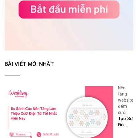
BÀI VIẾT MỚI NHẤT
Nền
tảng
website
đám
cưới
Tạo Sơ
Đồ
Chỗ
Ngồi