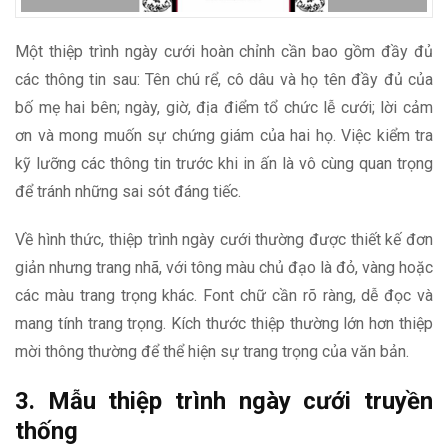
Một thiệp trình ngày cưới hoàn chỉnh cần bao gồm đầy đủ
các thông tin sau: Tên chú rể, cô dâu và họ tên đầy đủ của
bố mẹ hai bên; ngày, giờ, địa điểm tổ chức lễ cưới; lời cảm
ơn và mong muốn sự chứng giám của hai họ. Việc kiểm tra
kỹ lưỡng các thông tin trước khi in ấn là vô cùng quan trọng
để tránh những sai sót đáng tiếc.
Về hình thức, thiệp trình ngày cưới thường được thiết kế đơn
giản nhưng trang nhã, với tông màu chủ đạo là đỏ, vàng hoặc
các màu trang trọng khác. Font chữ cần rõ ràng, dễ đọc và
mang tính trang trọng. Kích thước thiệp thường lớn hơn thiệp
mời thông thường để thể hiện sự trang trọng của văn bản.
3. Mẫu thiệp trình ngày cưới truyền
thống