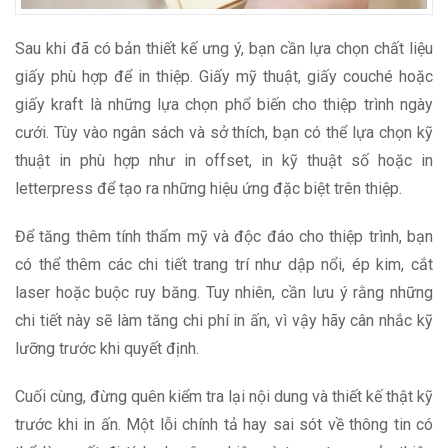
Sau khi đã có bản thiết kế ưng ý, bạn cần lựa chọn chất liệu
giấy phù hợp để in thiệp. Giấy mỹ thuật, giấy couché hoặc
giấy kraft là những lựa chọn phổ biến cho thiệp trình ngày
cưới. Tùy vào ngân sách và sở thích, bạn có thể lựa chọn kỹ
thuật in phù hợp như in offset, in kỹ thuật số hoặc in
letterpress để tạo ra những hiệu ứng đặc biệt trên thiệp.
Để tăng thêm tính thẩm mỹ và độc đáo cho thiệp trình, bạn
có thể thêm các chi tiết trang trí như dập nổi, ép kim, cắt
laser hoặc buộc ruy băng. Tuy nhiên, cần lưu ý rằng những
chi tiết này sẽ làm tăng chi phí in ấn, vì vậy hãy cân nhắc kỹ
lưỡng trước khi quyết định.
Cuối cùng, đừng quên kiểm tra lại nội dung và thiết kế thật kỹ
trước khi in ấn. Một lỗi chính tả hay sai sót về thông tin có