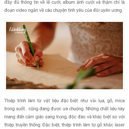
đầy đủ thông tin về lễ cưới, album ảnh cưới và thậm chí là
đoạn video ngắn về câu chuyện tình yêu của đôi uyên ương.
Thiệp trình làm từ vật liệu đặc biệt: như vải lụa, gỗ, mica
trong suốt... cũng đang được ưa chuộng. Những chất liệu này
mang đến cảm giác sang trọng, độc đáo và khác biệt so với
thiệp truyền thống. Đặc biệt, thiệp trình làm từ gỗ khắc laser