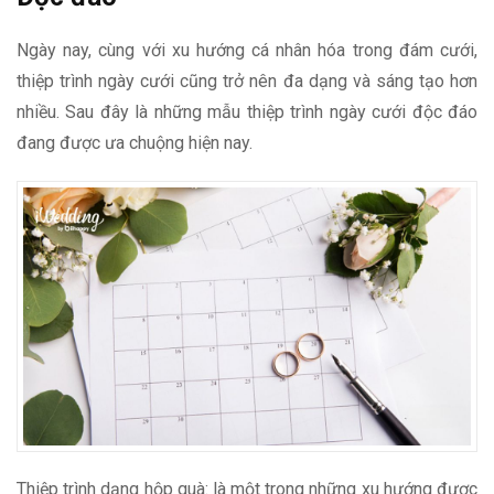
Ngày nay, cùng với xu hướng cá nhân hóa trong đám cưới,
thiệp trình ngày cưới cũng trở nên đa dạng và sáng tạo hơn
nhiều. Sau đây là những mẫu thiệp trình ngày cưới độc đáo
đang được ưa chuộng hiện nay.
Thiệp trình dạng hộp quà: là một trong những xu hướng được