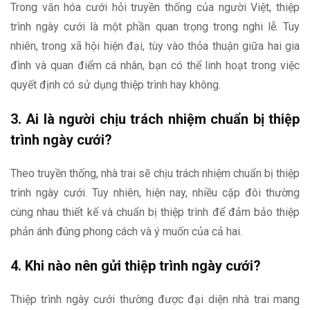
Trong văn hóa cưới hỏi truyền thống của người Việt, thiệp
trình ngày cưới là một phần quan trọng trong nghi lễ. Tuy
nhiên, trong xã hội hiện đại, tùy vào thỏa thuận giữa hai gia
đình và quan điểm cá nhân, bạn có thể linh hoạt trong việc
quyết định có sử dụng thiệp trình hay không.
3. Ai là người chịu trách nhiệm chuẩn bị thiệp
trình ngày cưới?
Theo truyền thống, nhà trai sẽ chịu trách nhiệm chuẩn bị thiệp
trình ngày cưới. Tuy nhiên, hiện nay, nhiều cặp đôi thường
cùng nhau thiết kế và chuẩn bị thiệp trình để đảm bảo thiệp
phản ánh đúng phong cách và ý muốn của cả hai.
4. Khi nào nên gửi thiệp trình ngày cưới?
Thiệp trình ngày cưới thường được đại diện nhà trai mang