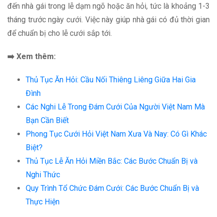
đến nhà gái trong lễ dạm ngõ hoặc ăn hỏi, tức là khoảng 1-3
tháng trước ngày cưới. Việc này giúp nhà gái có đủ thời gian
để chuẩn bị cho lễ cưới sắp tới.
➡️ Xem thêm:
Thủ Tục Ăn Hỏi: Cầu Nối Thiêng Liêng Giữa Hai Gia
Đình
Các Nghi Lễ Trong Đám Cưới Của Người Việt Nam Mà
Bạn Cần Biết
Phong Tục Cưới Hỏi Việt Nam Xưa Và Nay: Có Gì Khác
Biệt?
Thủ Tục Lễ Ăn Hỏi Miền Bắc: Các Bước Chuẩn Bị và
Nghi Thức
Quy Trình Tổ Chức Đám Cưới: Các Bước Chuẩn Bị và
Thực Hiện