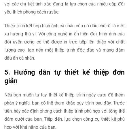
với các chi tiết tinh xảo đang là lựa chọn của nhiều cặp đôi
yêu thích phong cách rustic.
Thiệp trình kết hợp hình ảnh cá nhân của cô dâu chú rể: là một
xu hướng thú vị. Với công nghệ in ấn hiện đại, hình ảnh của
đôi uyên ương có thể được in trực tiếp lên thiệp với chất
lượng cao, tạo nên một thiệp trình độc đáo và mang đậm
dấu ấn cá nhân.
5. Hướng dẫn tự thiết kế thiệp đơn
giản
Nếu bạn muốn tự tay thiết kế thiệp trình ngày cưới để thêm
phần ý nghĩa, bạn có thể tham khảo quy trình sau đây. Trước
tiên, hãy xác định phong cách thiệp trình phù hợp với tổng thể
đám cưới của bạn. Tiếp đến, lựa chọn công cụ thiết kế phù
hợp với khả năng của bạn.