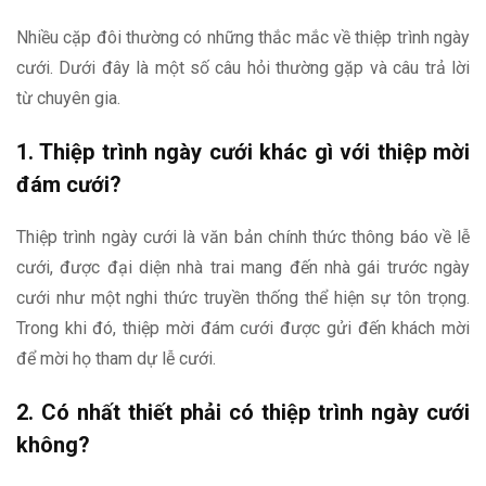
Nhiều cặp đôi thường có những thắc mắc về thiệp trình ngày
cưới. Dưới đây là một số câu hỏi thường gặp và câu trả lời
từ chuyên gia.
1. Thiệp trình ngày cưới khác gì với thiệp mời
đám cưới?
Thiệp trình ngày cưới là văn bản chính thức thông báo về lễ
cưới, được đại diện nhà trai mang đến nhà gái trước ngày
cưới như một nghi thức truyền thống thể hiện sự tôn trọng.
Trong khi đó, thiệp mời đám cưới được gửi đến khách mời
để mời họ tham dự lễ cưới.
2. Có nhất thiết phải có thiệp trình ngày cưới
không?