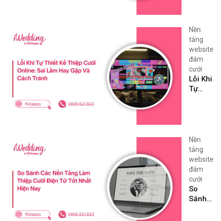
Hợp
Cưới
Tối Ưu
Online:
Chọn
Nền
Đúng
tảng
Phong
website
Cách,
đám
Đúng
cưới
Thông
Lỗi Khi
Tin,
Tự
Hiển
Thiết
Thị
Kế
Đẹp
Thiệp
Trên
Cưới
Điện
Online:
Nền
Thoại
Sai
tảng
Lầm
website
Hay
đám
Gặp
cưới
Và
So
Cách
Sánh
Tránh
Các
Nền