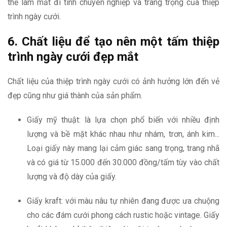
thể làm mất đi tính chuyên nghiệp và trang trọng của thiệp
trình ngày cưới.
6. Chất liệu để tạo nên một tấm thiệp
trình ngày cưới đẹp mắt
Chất liệu của thiệp trình ngày cưới có ảnh hưởng lớn đến vẻ
đẹp cũng như giá thành của sản phẩm.
Giấy mỹ thuật: là lựa chọn phổ biến với nhiều định
lượng và bề mặt khác nhau như nhám, trơn, ánh kim...
Loại giấy này mang lại cảm giác sang trọng, trang nhã
và có giá từ 15.000 đến 30.000 đồng/tấm tùy vào chất
lượng và độ dày của giấy.
Giấy kraft: với màu nâu tự nhiên đang được ưa chuộng
cho các đám cưới phong cách rustic hoặc vintage. Giấy