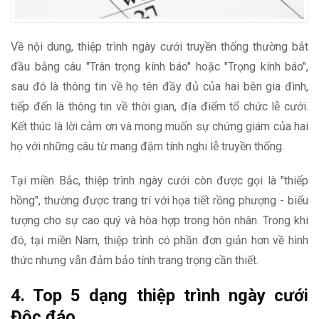
Về nội dung, thiệp trình ngày cưới truyền thống thường bắt
đầu bằng câu "Trân trọng kính báo" hoặc "Trọng kính báo",
sau đó là thông tin về họ tên đầy đủ của hai bên gia đình,
tiếp đến là thông tin về thời gian, địa điểm tổ chức lễ cưới.
Kết thúc là lời cảm ơn và mong muốn sự chứng giám của hai
họ với những câu từ mang đậm tính nghi lễ truyền thống.
Tại miền Bắc, thiệp trình ngày cưới còn được gọi là "thiếp
hồng", thường được trang trí với họa tiết rồng phượng - biểu
tượng cho sự cao quý và hòa hợp trong hôn nhân. Trong khi
đó, tại miền Nam, thiệp trình có phần đơn giản hơn về hình
thức nhưng vẫn đảm bảo tính trang trọng cần thiết.
4. Top 5 dạng thiệp trình ngày cưới
Độc đáo