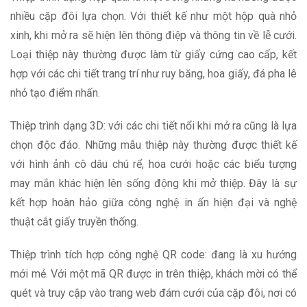
nhiều cặp đôi lựa chọn. Với thiết kế như một hộp quà nhỏ
xinh, khi mở ra sẽ hiện lên thông điệp và thông tin về lễ cưới.
Loại thiệp này thường được làm từ giấy cứng cao cấp, kết
hợp với các chi tiết trang trí như ruy băng, hoa giấy, đá pha lê
nhỏ tạo điểm nhấn.
Thiệp trình dạng 3D: với các chi tiết nổi khi mở ra cũng là lựa
chọn độc đáo. Những mẫu thiệp này thường được thiết kế
với hình ảnh cô dâu chú rể, hoa cưới hoặc các biểu tượng
may mắn khác hiện lên sống động khi mở thiệp. Đây là sự
kết hợp hoàn hảo giữa công nghệ in ấn hiện đại và nghệ
thuật cắt giấy truyền thống.
Thiệp trình tích hợp công nghệ QR code: đang là xu hướng
mới mẻ. Với một mã QR được in trên thiệp, khách mời có thể
quét và truy cập vào trang web đám cưới của cặp đôi, nơi có