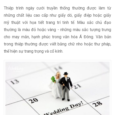
Thiệp trình ngày cưới truyền thống thường được làm từ
những chất liệu cao cấp như giấy dó, giấy điệp hoặc giấy
mỹ thuật với họa tiết trang trí tinh tế. Màu sắc chủ đạo
thường là màu đỏ hoặc vàng - những màu sắc tượng trưng
cho may mắn, hạnh phúc trong văn hóa Á Đông. Văn bản
trong thiệp thường được viết bằng chữ nho hoặc thư pháp,
thể hiện sự trang trọng và cổ kính.