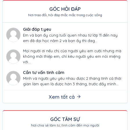
GÓC HỎI ĐÁP
Nơi trao đổi, hỏi đáp thắc mắc trong cuộc sống
Giải đáp t.yeu
Em và bạn ấy cùng tuổi quen nhau từ lớp 11 đến nay
em đã đại học năm 2 và bạn ấy thì đag…
Mọi người ơi nếu chị của người yêu em cưới nhưng mà
không mời thiệp em, chỉ kêu người yêu em nói miệng
với…
Cần tư vấn tình cảm
Mình và người yêu yêu nhau được 2 tháng tính cả thời
gian làm quen là được hơn 3 tháng, trước đấy mình
đã…
Xem tất cả
GÓC TÂM SỰ
Nơi chia sẻ tâm tư, tình cảm đến mọi người