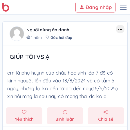
Đăng nhập
Người dùng ẩn danh
1 năm
Góc hỏi đáp
GIÚP TÔI VS Ạ
em là phụ huynh của cháu học sinh lớp 7 đã có
kinh nguyệt lần đầu vào 18/8/2024 và có tầm 5
ngày, nhưng lại ko đến từ đó đến nay(16/5/2025)
xin hỏi mng là sau này có mang thai đc ko ạ
Yêu thích
Bình luận
Chia sẻ