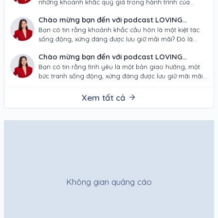
những khoảnh khắc quý giá trong hành trình của
NGHỆ THUẬT"!
mình? Từ ánh mắt…
Chào mừng bạn đến với podcast LOVING
JOURNEY – "KIẾN TẠO HÀNH TRÌNH CẦU HÔN
Bạn có tin rằng khoảnh khắc cầu hôn là một kiệt tác
sống động, xứng đáng được lưu giữ mãi mãi? Đó là
VÀ NGHỆ THUẬT"!
tuyên…
Chào mừng bạn đến với podcast LOVING
JOURNEY – “KIẾN TẠO HÀNH TRÌNH TÌNH YÊU
Bạn có tin rằng tình yêu là một bản giao hưởng, một
bức tranh sống động, xứng đáng được lưu giữ mãi mãi?
VÀ NGHỆ THUẬT”!
Trong…
Xem tất cả