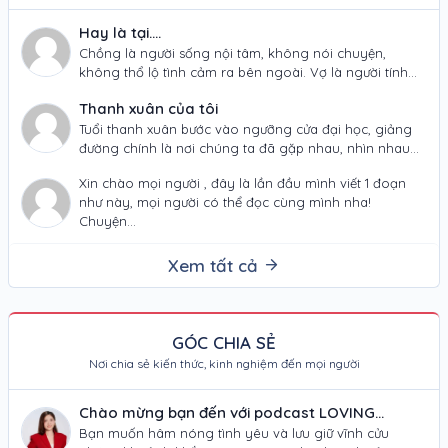
Hay là tại....
Chồng là người sống nội tâm, không nói chuyện,
không thổ lộ tình cảm ra bên ngoài. Vợ là người tính
tình thất thường,…
Thanh xuân của tôi
Tuổi thanh xuân bước vào ngưỡng cửa đại học, giảng
đường chính là nơi chúng ta đã gặp nhau, nhìn nhau
và đã yêu…
Xin chào mọi người , đây là lần đầu mình viết 1 đoạn
như này, mọi người có thể đọc cùng mình nha!
Chuyện…
Xem tất cả
GÓC CHIA SẺ
Nơi chia sẻ kiến thức, kinh nghiệm đến mọi người
Chào mừng bạn đến với podcast LOVING
JOURNEY – "NƠI TÌNH YÊU THÀNH KIỆT TÁC
Bạn muốn hâm nóng tình yêu và lưu giữ vĩnh cửu