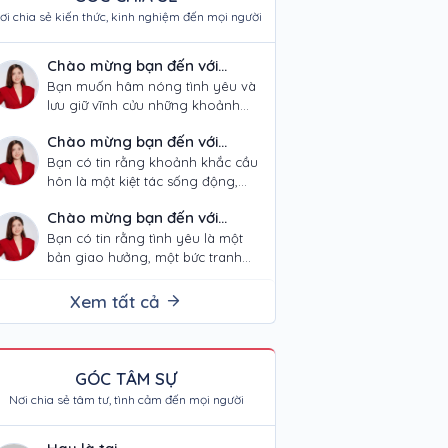
ơi chia sẻ kiến thức, kinh nghiệm đến mọi người
Chào mừng bạn đến với
podcast LOVING JOURNEY –
Bạn muốn hâm nóng tình yêu và
lưu giữ vĩnh cửu những khoảnh
"NƠI TÌNH YÊU THÀNH KIỆT
khắc quý giá trong hành trình của
TÁC NGHỆ THUẬT"!
Chào mừng bạn đến với
mình? Từ ánh mắt…
podcast LOVING JOURNEY –
Bạn có tin rằng khoảnh khắc cầu
hôn là một kiệt tác sống động,
"KIẾN TẠO HÀNH TRÌNH CẦU
xứng đáng được lưu giữ mãi mãi?
HÔN VÀ NGHỆ THUẬT"!
Chào mừng bạn đến với
Đó là tuyên…
podcast LOVING JOURNEY –
Bạn có tin rằng tình yêu là một
bản giao hưởng, một bức tranh
“KIẾN TẠO HÀNH TRÌNH TÌNH
sống động, xứng đáng được lưu
YÊU VÀ NGHỆ THUẬT”!
giữ mãi mãi? Trong…
Xem tất cả
GÓC TÂM SỰ
Nơi chia sẻ tâm tư, tình cảm đến mọi người