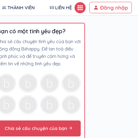
Đăng nhập
THÀNH VIÊN
LIÊN HỆ
ạn có một tình yêu đẹp?
hia sẻ câu chuyện tình yêu của bạn với
ộng đồng Biihappy. Để lan toả điều
ạnh phúc và để truyền cảm hứng và
iềm tin về những tình yêu đẹp.
Chia sẻ câu chuyện của bạn