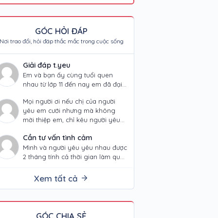
GÓC HỎI ĐÁP
Nơi trao đổi, hỏi đáp thắc mắc trong cuộc sống
Giải đáp t.yeu
Em và bạn ấy cùng tuổi quen
nhau từ lớp 11 đến nay em đã đại
học năm 2 và bạn ấy thì đag…
Mọi người ơi nếu chị của người
yêu em cưới nhưng mà không
mời thiệp em, chỉ kêu người yêu
em nói miệng với…
Cần tư vấn tình cảm
Mình và người yêu yêu nhau được
2 tháng tính cả thời gian làm quen
là được hơn 3 tháng, trước đấy
mình đã…
Xem tất cả
GÓC CHIA SẺ