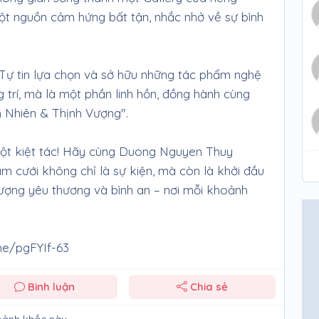
một nguồn cảm hứng bất tận, nhắc nhở về sự bình
Tự tin lựa chọn và sở hữu những tác phẩm nghệ
g trí, mà là một phần linh hồn, đồng hành cùng
n Nhiên & Thịnh Vượng".
 một kiệt tác! Hãy cùng Duong Nguyen Thuy
 cưới không chỉ là sự kiện, mà còn là khởi đầu
ợng yêu thương và bình an – nơi mỗi khoảnh
me/pgFYIf-63
Bình luận
Chia sẻ