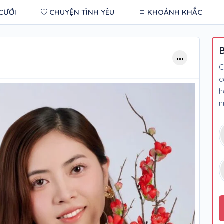
CƯỚI
CHUYỆN TÌNH YÊU
KHOẢNH KHẮC
B
C
c
h
n