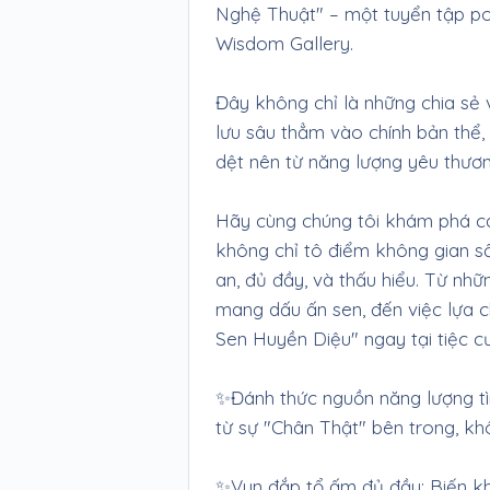
Nghệ Thuật" – một tuyển tập p
Wisdom Gallery.
Đây không chỉ là những chia sẻ 
lưu sâu thẳm vào chính bản thể,
dệt nên từ năng lượng yêu thương
Hãy cùng chúng tôi khám phá 
không chỉ tô điểm không gian s
an, đủ đầy, và thấu hiểu. Từ nhữ
mang dấu ấn sen, đến việc lựa 
Sen Huyền Diệu" ngay tại tiệc cư
✨Đánh thức nguồn năng lượng tì
từ sự "Chân Thật" bên trong, kh
✨Vun đắp tổ ấm đủ đầy: Biến kh