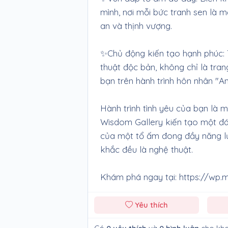
mình, nơi mỗi bức tranh sen là 
an và thịnh vượng.
✨Chủ động kiến tạo hạnh phúc: 
thuật độc bản, không chỉ là tran
bạn trên hành trình hôn nhân "A
Hành trình tình yêu của bạn là
Wisdom Gallery kiến tạo một đám
của một tổ ấm đong đầy năng lư
khắc đều là nghệ thuật.
Khám phá ngay tại: https://wp.
Yêu thích