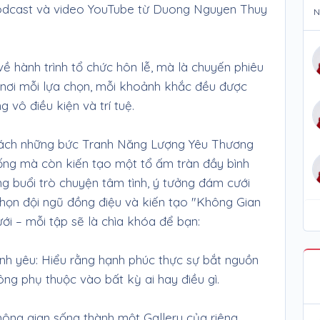
odcast và video YouTube từ Duong Nguyen Thuy
N
về hành trình tổ chức hôn lễ, mà là chuyến phiêu
 nơi mỗi lựa chọn, mỗi khoảnh khắc đều được
 vô điều kiện và trí tuệ.
cách những bức Tranh Năng Lượng Yêu Thương
ống mà còn kiến tạo một tổ ấm tràn đầy bình
ng buổi trò chuyện tâm tình, ý tưởng đám cưới
chọn đội ngũ đồng điệu và kiến tạo "Không Gian
ới – mỗi tập sẽ là chìa khóa để bạn:
nh yêu: Hiểu rằng hạnh phúc thực sự bắt nguồn
ông phụ thuộc vào bất kỳ ai hay điều gì.
ông gian sống thành một Gallery của riêng