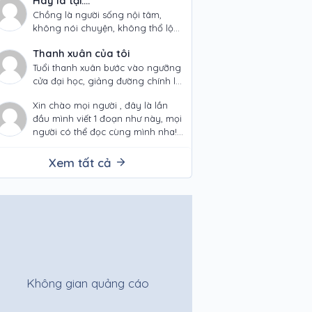
Hay là tại....
Chồng là người sống nội tâm,
không nói chuyện, không thổ lộ
tình cảm ra bên ngoài. Vợ là
Thanh xuân của tôi
người tính tình thất thường,…
Tuổi thanh xuân bước vào ngưỡng
cửa đại học, giảng đường chính là
nơi chúng ta đã gặp nhau, nhìn
Xin chào mọi người , đây là lần
nhau và đã yêu…
đầu mình viết 1 đoạn như này, mọi
người có thể đọc cùng mình nha!
Chuyện…
Xem tất cả