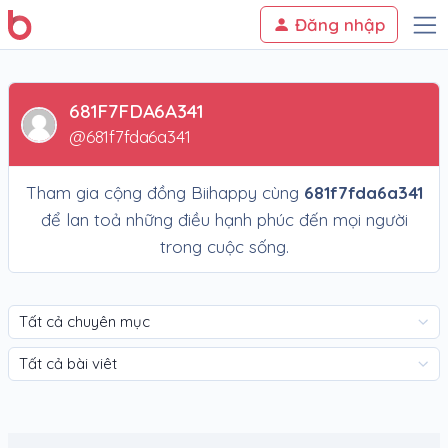
Đăng nhập
681F7FDA6A341
@681f7fda6a341
Tham gia cộng đồng Biihappy cùng
681f7fda6a341
để lan toả những điều hạnh phúc đến mọi người
trong cuộc sống.