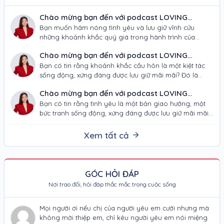
Chào mừng bạn đến với podcast LOVING
JOURNEY – "NƠI TÌNH YÊU THÀNH KIỆT TÁC
Bạn muốn hâm nóng tình yêu và lưu giữ vĩnh cửu
những khoảnh khắc quý giá trong hành trình của
NGHỆ THUẬT"!
mình? Từ ánh mắt…
Chào mừng bạn đến với podcast LOVING
JOURNEY – "KIẾN TẠO HÀNH TRÌNH CẦU HÔN
Bạn có tin rằng khoảnh khắc cầu hôn là một kiệt tác
sống động, xứng đáng được lưu giữ mãi mãi? Đó là
VÀ NGHỆ THUẬT"!
tuyên…
Chào mừng bạn đến với podcast LOVING
JOURNEY – “KIẾN TẠO HÀNH TRÌNH TÌNH YÊU
Bạn có tin rằng tình yêu là một bản giao hưởng, một
bức tranh sống động, xứng đáng được lưu giữ mãi mãi?
VÀ NGHỆ THUẬT”!
Trong…
Xem tất cả
GÓC HỎI ĐÁP
Nơi trao đổi, hỏi đáp thắc mắc trong cuộc sống
Mọi người ơi nếu chị của người yêu em cưới nhưng mà
không mời thiệp em, chỉ kêu người yêu em nói miệng