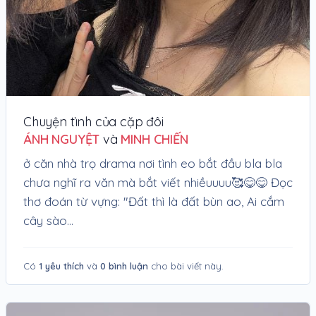
Chuyện tình của cặp đôi
ÁNH NGUYỆT
và
MINH CHIẾN
ở căn nhà trọ drama nơi tình eo bắt đầu bla bla
chưa nghĩ ra văn mà bắt viết nhiềuuuu🥰😋😋 Đọc
thơ đoán từ vựng: "Đất thì là đất bùn ao, Ai cắm
cây sào...
Có
1 yêu thích
và
0 bình luận
cho bài viết này.