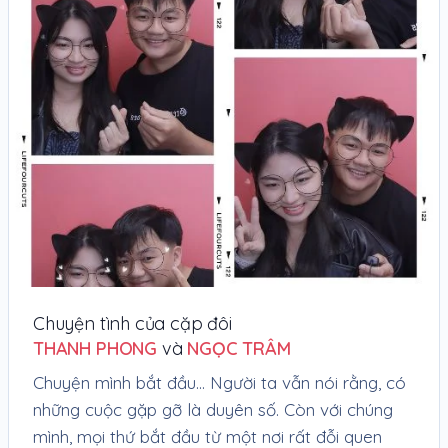
Chuyện tình của cặp đôi
THANH PHONG
và
NGỌC TRÂM
Chuyện mình bắt đầu... Người ta vẫn nói rằng, có
những cuộc gặp gỡ là duyên số. Còn với chúng
mình, mọi thứ bắt đầu từ một nơi rất đỗi quen