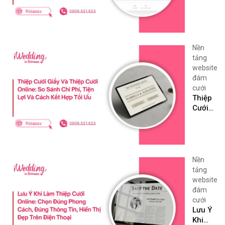
Chỗ
Ngồi
Tiệc
Cưới:
Hướng
Nền
Dẫn
tảng
Chi
website
Tiết,
đám
Dễ Áp
cưới
Dụng
Thiệp
Cưới
Giấy
Và
Thiệp
Cưới
Online:
Nền
So
tảng
Sánh
website
Chi
đám
Phí,
cưới
Tiện
Lưu Ý
Lợi Và
Khi