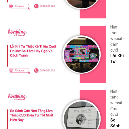
Cách
Làm
Kết
Thiệp
Hợp
Cưới
Tối Ưu
Online:
Chọn
Nền
Đúng
tảng
Phong
website
Cách,
đám
Đúng
cưới
Thông
Lỗi Khi
Tin,
Tự
Hiển
Thiết
Thị
Kế
Đẹp
Thiệp
Trên
Cưới
Điện
Online:
Nền
Thoại
Sai
tảng
Lầm
website
Hay
đám
Gặp
cưới
Và
So
Cách
Sánh